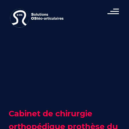
Accueil
>
Cabinet de chirurgie orthopédique
prothèse du pied
Cabinet
de
chirurgie
orthopédique
prothèse
du